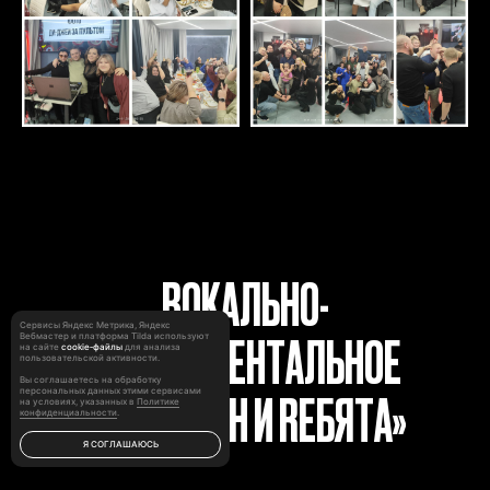
ВОКАЛЬНО-
Сервисы Яндекс Метрика, Яндекс
ИНСТРУМЕНТАЛЬНОЕ
Вебмастер и платформа Tilda используют
на сайте
cookie‑файлы
для анализа
пользовательской активности.
Вы соглашаетесь на обработку
ТРИО «IRЭН И RЕБЯТА»
персональных данных этими сервисами
на условиях, указанных в
Политике
конфиденциальности
.
Я СОГЛАШАЮСЬ