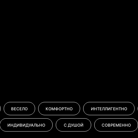
Узнать стоимость услуг организатора
Узнать стоимость услуг ведущей
Узнать стоимость услуг трио «IRэн и Rебята»
ВЕСЕЛО
КОМФОРТНО
ИНТЕЛЛИГЕНТНО
ИНДИВИДУАЛЬНО
С ДУШОЙ
СОВРЕМЕННО